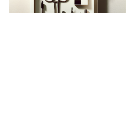
למה עיצוב גבות נכון משדרג את כל
המראה – והפתרונות המובילים
עיצוב גבות הוא הרבה יותר מטרנד רגעי – הוא החותמת
האישית שממסגרת את הפנים שלך
לקריאה נוספת