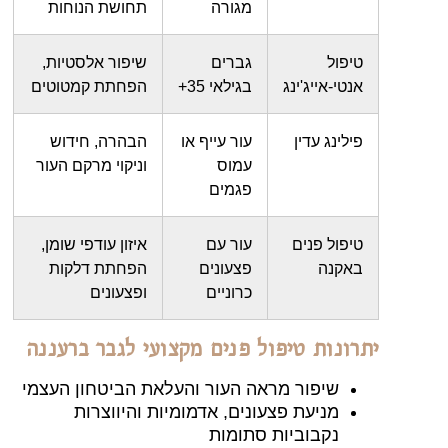
מגורה
תחושת הנוחות
טיפול
גברים
שיפור אלסטיות,
אנטי-אייג'ינג
בגילאי 35+
הפחתת קמטוטים
פילינג עדין
עור עייף או
הבהרה, חידוש
עמוס
וניקוי מרקם העור
פגמים
טיפול פנים
עור עם
איזון עודפי שומן,
באקנה
פצעונים
הפחתת דלקות
כרוניים
ופצעונים
יתרונות טיפול פנים מקצועי לגבר ברעננה
שיפור מראה העור והעלאת הביטחון העצמי
מניעת פצעונים, אדמומיות והיווצרות
נקבוביות סתומות