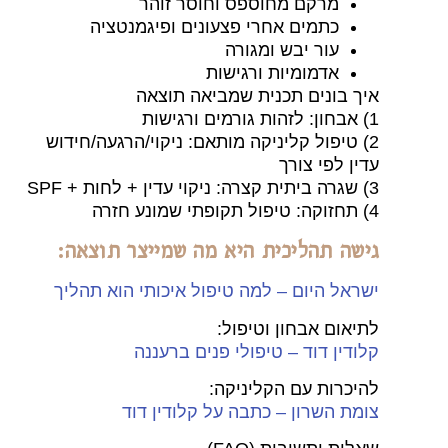
מרקם מחוספס וחוסר זוהר
כתמים אחרי פצעונים ופיגמנטציה
עור יבש ומגורה
אדמומיות ורגישות
איך בונים תכנית שמביאה תוצאה
1) אבחון: לזהות גורמים ורגישות
2) טיפול קליניקה מותאם: ניקוי/הרגעה/חידוש
עדין לפי צורך
3) שגרה ביתית קצרה: ניקוי עדין + לחות + SPF
4) תחזוקה: טיפול תקופתי שמונע חזרה
גישה תהליכית היא מה שמייצר תוצאה:
ישראל היום – למה טיפול איכותי הוא תהליך
לתיאום אבחון וטיפול:
קלודין דוד – טיפולי פנים ברעננה
להיכרות עם הקליניקה:
צומת השרון – כתבה על קלודין דוד