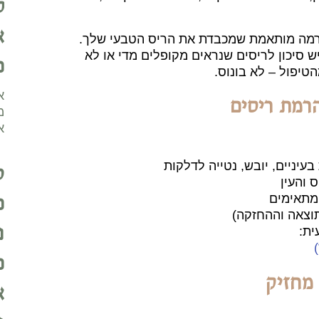
ל
א
הרמה מותאמת שמכבדת את הריס הטבעי שלך.
ש סיכון לריסים שנראים מקופלים מדי או לא
כ
טיפול – לא בונוס.
א
הרמת ריסים
מ
א
ט
עיניים, יובש, נטייה לדלקות
והעין
כ
 מתאימים
וצאה וההחזקה)
נ
ית:
כ
מחזיק
א