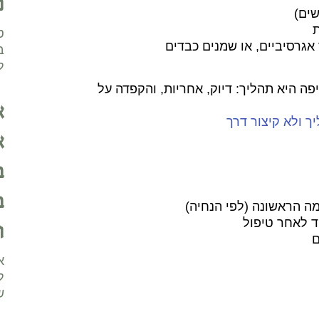
נ
ט
ב
ל
ה היא תהליך: דיוק, אחריות, והקפדה על
א
ך ולא קיצור דרך
א
ב
ב
ה הראשונה (לפי הנחיה)
 לאחר טיפול
ו
ם
א
ל
ש