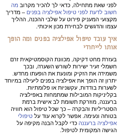
ני שאת מתחילה, כדאי לך להכיר מקרוב
מה
וב לדעת לפני טיפול אפילציה בפנים
– מדריך
צועי המעניק פירוט על שלבי ההכנה, ההליך
מו והדגשים לבחירת מכון איכותי.
ך עובד טיפול אפילציה בפנים ומה הופך
תו לייחודי
זרת מחט דקיקה, מכוונת הקוסמטיקאית זרם
מלי זעיר ישירות לשורש השערה, ובכך
מידה את הזקיק ומונעת את הופעתו מחדש.
רון זה הופך את אפילציה בפנים ליעילה במיוחד
ערות בודדות, עקשניות או פלומתיות.
ליניקות המובילות שמתמחות באפילציה
עננה, מוזרקת תשומת לב אישית ברמת
טריליות והבקרה – כך שכל טיפול הוא חוויה
וחה ונעימה. אפשר לקרוא עוד על
טיפולי
ילציה ברעננה
כדי לקבל הבנה מקיפה על
ישה המקומית לטיפול.