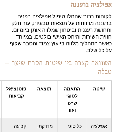
ילציה ברעננה
וחות רבות שהחלו טיפול אפילציה בפנים
עננה מדווחות על תוצאות טבעיות, עור חלק
חושת רעננות וביטחון שמלווה אותן ביומיום.
וית השירות והיחס האישי בולטים, במיוחד
שר התהליך מלווה בייעוץ צמוד והסבר שקוף
 כל שלב.
וואה קצרה בין שיטות הסרת שיער –
לה
שיטה
התאמה
תוצאה
פוטנציאל
תדירות
לסוגי
קביעות
טיפולים
שיער
ועור
אפילציה
כל סוגי
מדויקת,
קבועה
8-15,