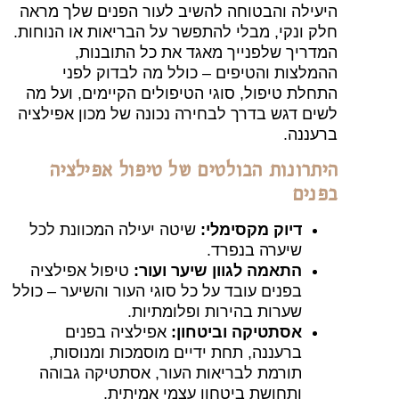
עילה והבטוחה להשיב לעור הפנים שלך מראה
ק ונקי, מבלי להתפשר על הבריאות או הנוחות.
דריך שלפנייך מאגד את כל התובנות,
מלצות והטיפים – כולל מה לבדוק לפני
חלת טיפול, סוגי הטיפולים הקיימים, ועל מה
ים דגש בדרך לבחירה נכונה של מכון אפילציה
עננה.
תרונות הבולטים של טיפול אפילציה
נים
דיוק מקסימלי:
שיטה יעילה המכוונת לכל
שיערה בנפרד.
התאמה לגוון שיער ועור:
טיפול אפילציה
בפנים עובד על כל סוגי העור והשיער – כולל
שערות בהירות ופלומתיות.
אסתטיקה וביטחון:
אפילציה בפנים
ברעננה, תחת ידיים מוסמכות ומנוסות,
תורמת לבריאות העור, אסתטיקה גבוהה
ותחושת ביטחון עצמי אמיתית.