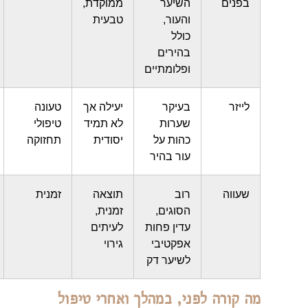
בפנים
השיער
ממוקדת,
אחת
והעור,
טבעית
למספר
כולל
שבועות
בהירים
ופלומתיים
לייזר
בעיקר
יעילה אך
טעונה
6-12,
שערות
לא תמיד
טיפולי
אחת
כהות על
יסודית
תחזוקה
לחודש
עור בהיר
שעווה
רוב
תוצאה
זמנית
2-4
הסוגים,
זמנית,
שבועות
עדין פחות
לעיתים
אפקטיבי
גירוי
לשיער דק
 קורה לפני, במהלך ואחרי טיפול