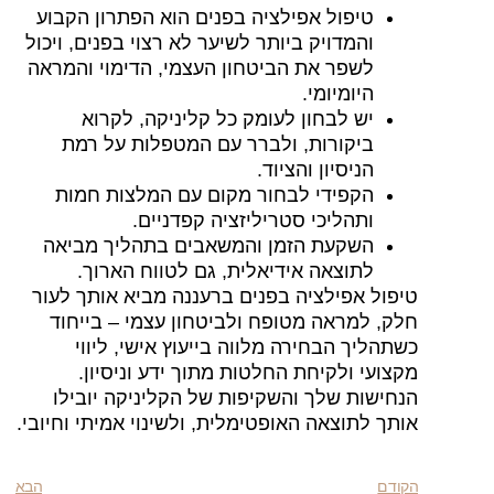
טיפול אפילציה בפנים הוא הפתרון הקבוע
והמדויק ביותר לשיער לא רצוי בפנים, ויכול
לשפר את הביטחון העצמי, הדימוי והמראה
היומיומי.
יש לבחון לעומק כל קליניקה, לקרוא
ביקורות, ולברר עם המטפלות על רמת
הניסיון והציוד.
הקפידי לבחור מקום עם המלצות חמות
ותהליכי סטריליזציה קפדניים.
השקעת הזמן והמשאבים בתהליך מביאה
לתוצאה אידיאלית, גם לטווח הארוך.
פול אפילציה בפנים ברעננה מביא אותך לעור
ק, למראה מטופח ולביטחון עצמי – בייחוד
תהליך הבחירה מלווה בייעוץ אישי, ליווי
צועי ולקיחת החלטות מתוך ידע וניסיון.
חישות שלך והשקיפות של הקליניקה יובילו
תך לתוצאה האופטימלית, ולשינוי אמיתי וחיובי.
ודם
הבא