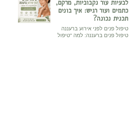
ור נקבוביות, מרקם,
ור רגיש: איך בונים
כונה?
ם לפני אירוע ברעננה
ם ברעננה: למה “טיפול
בשרון – איך לבחור
טוח להסרת שיער
י סימנים ובלי גירוי
שרון: מדריך עשיר
יפול בטוח להסרת
ם,