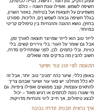
עומק הזקיק, גוון העור, רגישות, נטייה לכתמים,
חשיפה לשמש, ואפילו עונת השנה – כולם
משפיעים על תוצאות ועל בטיחות. באזור השרון,
בגלל חשיפה גבוהה לשמש (ים, הליכות, ספורט
בחוץ), נושא ההגנה וההנחיות בין טיפולים קריטי
במיוחד.
לייזר טוב הוא לייזר שמייצר תוצאה לאורך זמן,
אבל גם שומר על העור: בלי גירויים קשים, בלי
כוויות, ובלי כתמים. לכן, לפני שמתחילים סדרה,
חשוב להבין מה בודקים ומה שואלים.
התאמה לפי סוג עור ושיער
באופן כללי, שיער כהה “מגיב” טוב יותר, אבל זה
לא כלל מוחלט: יש סוגי עור ושיער שבהם צריך
להתאים עוצמות, קצב מפגשים ואפילו ציפיות. גם
מי שעורו נוטה לכתמים או רגיש מאוד – יכול
לבצע טיפולים, אך חייב ליווי והנחיות מדויקות.
איך נראית תכנית סדרה נכונה