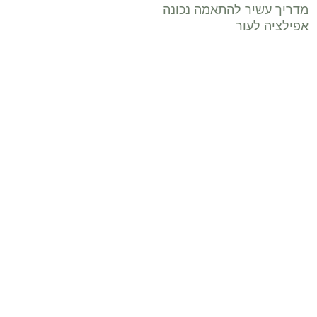
מדריך עשיר להתאמה נכונה
אפילציה לעור
טיפול פנים ברעננה כפתרון
לבעיות עור נקבוביות, מרקם,
כתמים ועור רגיש: איך בונים
תכנית נכונה?
טיפול פנים לפני אירוע ברעננה
טיפול פנים ברעננה: למה “טיפול
אפילציה בשרון – איך לבחור
טיפול בטוח להסרת שיער