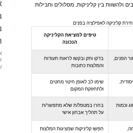
א
 ולהשוות בין קליניקות, מסלולים וחבילות
ב
חירת קליניקה לאפילציה בפנים
ב
טיפים למציאת הקליניקה
ו
הנכונה
א
ור הפנים,
בדקו ותק ובקשו לראות תעודות
ל
והמלצות כתובות
ש
סודית,
שימו לב לאופן חיטוי מחטים
ולתחזוקת המקום
ג וכמות
בחרו במטפל/ת שלא מתפשר/ת
על תהליך אבחון אישי
ה,
חפשו קליניקות שמציגות המלצות