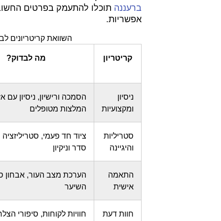
ברעננה
תוכלו להתעמק בפרטים החשובים
אפשריות.
השוואת קריטריונים לב
קריטריון
מה לבדוק?
ניסיון
הסמכה ורישיון, ניסיון עם אז
ומקצועיות
המלצות מטופלים
סטריליות
ציוד חד פעמי, סטריליזציה י
והיגיינה
סדר וניקיון
התאמה
הערכת מצב העור, אבחון סו
אישית
השיער
חוות דעת
חוויות לקוחות, סיפורי הצלח