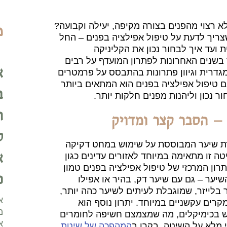
 רצוי מהפנים בצורה מקיפה, יעילה וקבועה?
מ
צריך לדעת על טיפול אפילציה בפנים – החל
ועד איך לבחור נכון את הקליניקה
בשנים האחרונות לפתרון המועדף על רבים
א
גדרית וגיוון פתרונות בהתבסס על פרמטרים
ם טיפול אפילציה בפנים הוא המתאים ביותר
ב
ר נכון וליהנות מפנים חלקות יותר.
ה
 – הסבר קצר ומדויק
ל
רת שיער המבוססת על שימוש במחט דקיקה
א
 זו מתאימה במיוחד לאזורים עדינים כגון
תרון המרכזי של טיפול אפילציה בפנים טמון
כ
שיער – גם עם שיער דק, בהיר או אפילו
ר בלייזר, שמוגבלת לעיתים לשיער כהה יותר,
א
רים עקשניים במיוחד. יתרון נוסף הוא
מ
מוש בכימיקלים, מה שמצמצם חשיפה לחומרים
א
 מלא על השיטה, בקרו ב
המהפכה של שיטת