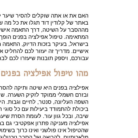
האם את או אתה שוקלים להסיר שיער לא
באתר של קלודין דוד תגלו את כל מה ש
מההסבר על השיטה, דרך התאמה אישית 
המתאימה. טיפול אפילציה בפנים הופך 
בישראל, בעיקר בזכות הדיוק, התאמה מ
אישיים. מדריך זה יעזור לכם להחליט א
עבורכם, ויספק תובנות שיעזרו לכם לבחו
מהו טיפול אפילציה בפנים
אפילציה בפנים היא שיטה ותיקה להס
ובזרם חשמלי ממוקד לזקיק השערה. שיטה
השפה העליונה, סנטר, לחיים וגבות. הי
ביכולת להתמודד ביעילות עם כל סוגי ה
שיבה, ובכל גוון עור. לעומת הסרת שיע
אפילציה מעניקה פתרון אפקטיבי גם במק
שהטיפול אינו פולשני ואינו כרוך בשי
מלאכותיים. לקריאה של הסבר טכנולוגי