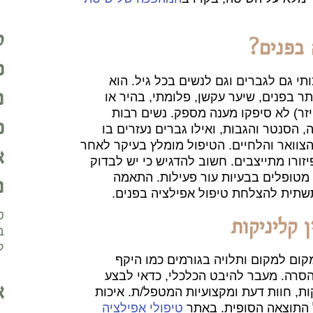
ט
 בפנים?
כ
תי גם לגברים וגם לנשים בכל גיל. הוא
נ
ר בפנים, שיער עקשן, פלומתי, בהיר או
יזר) לא סיפקו מענה מספק. נשים רבות
כ
 הסנטר והגבות, ואילו גברים נעזרים בו
 הצוואר והלחיים. הטיפול מומלץ בעיקר לאחר
א
ורו מתייצבים. חשוב להדגיש כי יש לבדוק
מטופלים בבעיות עור פעילות. התאמה
נ
שתית להצלחת טיפול אפילציה בפנים.
ט
 קליניקות
ב
ל
ום למקום ותלויה בגורמים כמו היקף
הסרה. מעבר להיבט הכלכלי, כדאי לבצע
א
ות, חוות דעת ומקצועיות המטפל/ת. איכות
ל התוצאה הסופית. באתר
טיפולי אפילציה