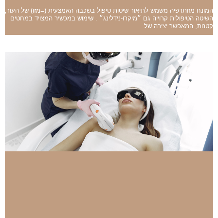
המונח מזותרפיה משמש לתיאור שיטות טיפול בשכבה האמצעית (=מזו) של העור‚
השיטה הטיפולית קרוייה גם ״מיקרו-נידלינג״ . שימוש במכשיר המצויד במחטים
קטנות, המאפשר יצירה של