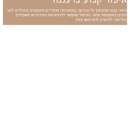
איפור קבוע מתבסס על טכניקה במסגרתה מוחדרים פיגמנטים מינרליים לעור
הפנים באמצעות מחט. הטיפול מאפשר להדגיש את העיניים או השפתיים
בעדינות, ולהעניק להם מעט צבע